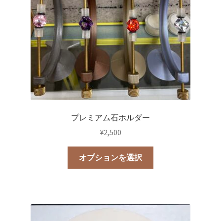
リ
エ
ー
シ
ョ
ン
が
あ
り
プレミアム石ホルダー
ま
¥
2,500
す。
オ
こ
オプションを選択
プ
の
シ
商
ョ
品
ン
に
は
は