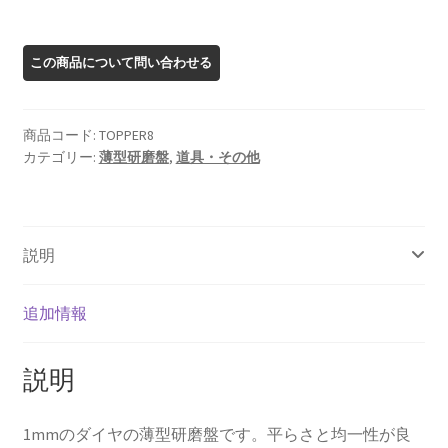
ン
チ）
薄
型
研
商品コード:
TOPPER8
磨
カテゴリー:
薄型研磨盤
,
道具・その他
盤
「topper」
個
説明
追加情報
説明
1mmのダイヤの薄型研磨盤です。平らさと均一性が良