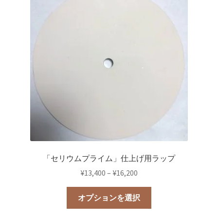
商
複
品
数
ペ
の
ー
バ
ジ
リ
か
エ
ら
ー
選
シ
択
ョ
で
ン
き
が
ま
あ
す
り
「セリウムプライム」仕上げ用ラップ
ま
価
¥
13,400
–
¥
16,200
す。
格
オ
こ
帯:
オプションを選択
プ
の
¥13,400
シ
商