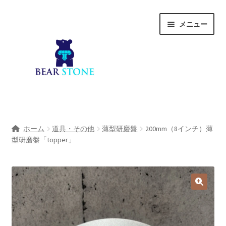
ナ
コ
メニュー
ビ
ン
ゲ
テ
ー
ン
シ
ツ
ョ
へ
ン
ス
へ
キ
ホーム
ス
ッ
ホーム
道具・その他
薄型研磨盤
200mm（8インチ）薄
キ
プ
型研磨盤「topper」
会社概要
ッ
プ
Shop
宝石研磨サービス
サ
宝石研磨アカデミー