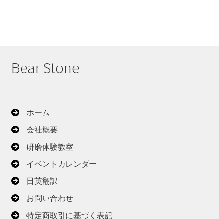
–
ョ
品
¥16,200
ン
に
は
は
商
複
品
数
Bear Stone
ペ
の
ー
バ
ジ
リ
か
エ
ホーム
ら
ー
選
会社概要
シ
択
ョ
研磨体験教室
で
ン
イベントカレンダー
き
が
ま
日英翻訳
あ
す
り
お問い合わせ
ま
特定商取引に基づく表記
す。