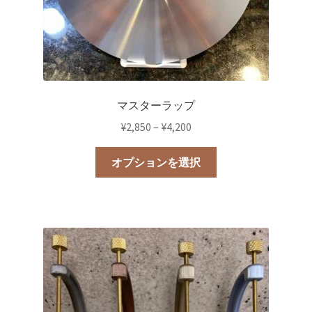
マスターラップ
価
¥
2,850
–
¥
4,200
格
こ
帯:
オプションを選択
の
¥2,850
商
–
品
¥4,200
に
は
複
数
の
バ