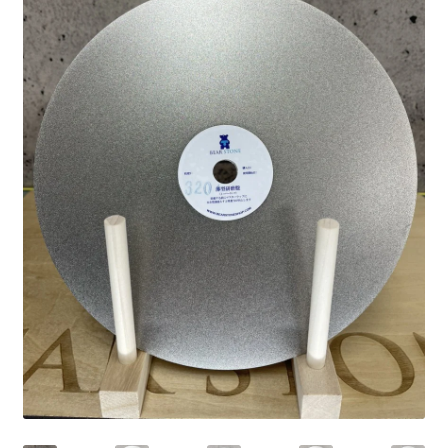
ブ
メ
イベントカレンダー
ニ
ュ
お問合せ
ー
を
マイアカウント
展
開