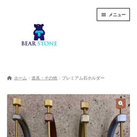
ナ
コ
メニュー
ビ
ン
ゲ
テ
ー
ン
シ
ツ
ョ
へ
ン
ス
へ
キ
ホーム
ス
ッ
ホーム
道具・その他
プレミアム石ホルダー
キ
プ
会社概要
ッ
プ
Shop
宝石研磨サービス
サ
宝石研磨アカデミー