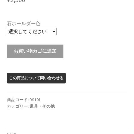
石ホールダー色
プ
お買い物カゴに追加
レ
ミ
ア
ム
石
ホ
商品コード:
DS101
ル
カテゴリー:
道具・その他
ダ
ー
個