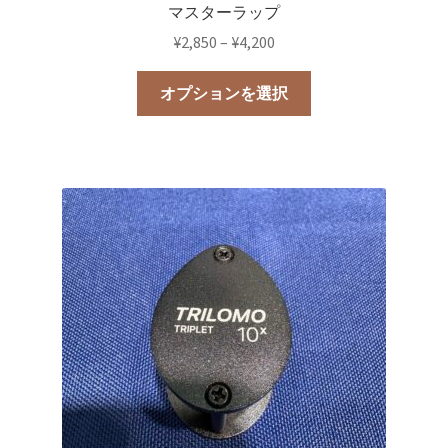
マスターラップ
価
¥
2,850
–
¥
4,200
格
こ
帯:
オプションを選択
の
¥2,850
商
–
品
¥4,200
に
は
複
数
の
バ
リ
エ
ー
シ
ョ