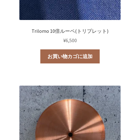
ン
が
あ
り
Trilomo 10倍ルーペ(トリプレット)
ま
¥
6,500
す。
オ
お買い物カゴに追加
プ
シ
ョ
ン
は
商
品
ペ
ー
ジ
か