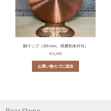
ら
選
択
で
き
ま
す
銅ラップ（200 mm、研磨剤未付与）
¥
13,000
お買い物カゴに追加