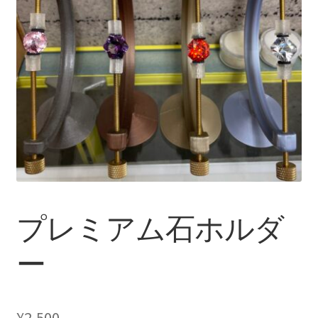
ブ
メ
イベントカレンダー
ニ
ュ
お問合せ
ー
を
マイアカウント
展
開
プレミアム石ホルダ
ー
¥
2,500