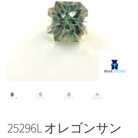
ブ
メ
イベントカレンダー
ニ
ュ
お問合せ
ー
を
マイアカウント
展
開
25296L オレゴンサン