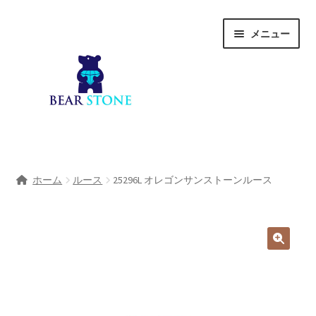
ナ
コ
メニュー
ビ
ン
ゲ
テ
ー
ン
シ
ツ
ョ
へ
ン
ス
へ
キ
ホーム
ス
ッ
ホーム
ルース
25296L オレゴンサンストーンルース
キ
プ
会社概要
ッ
プ
Shop
宝石研磨サービス
サ
宝石研磨アカデミー