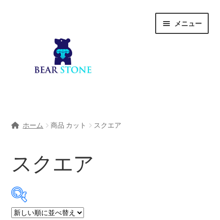
ナ
コ
メニュー
ビ
ン
ゲ
テ
ー
ン
シ
ツ
ョ
へ
ン
ス
へ
キ
ホーム
ス
ッ
ホーム
商品 カット
スクエア
キ
プ
会社概要
ッ
プ
スクエア
Shop
宝石研磨サービス
サ
宝石研磨アカデミー