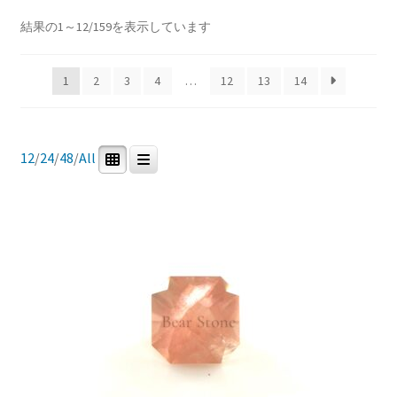
Price:
¥2,900
—
¥321,088
ブ
新
結果の1～12/159を表示しています
メ
イベントカレンダー
し
ニ
い
In stock
ュ
1
2
3
4
…
12
13
14
順
お問合せ
ー
を
マイアカウント
展
商品カテゴリー
12
/
24
/
48
/
All
開
0
159
0
0
研磨用原石
ルース
鉱石標本
道具・その他
0
0
宝石研磨機
宝石研磨教室