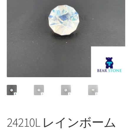
ブ
メ
イベントカレンダー
ニ
ュ
お問合せ
ー
を
マイアカウント
展
開
24210L レインボーム