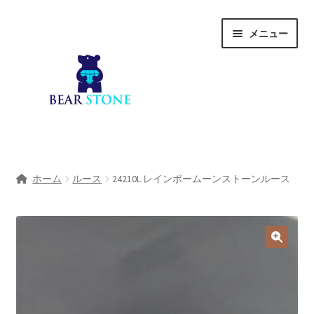
ナ
コ
メニュー
ビ
ン
ゲ
テ
ー
ン
シ
ツ
ョ
へ
ン
ス
へ
キ
ホーム
ス
ッ
ホーム
ルース
24210L レインボームーンストーンルース
キ
プ
会社概要
ッ
プ
Shop
宝石研磨サービス
サ
宝石研磨アカデミー