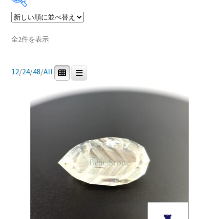
ブ
メ
イベントカレンダー
Price:
¥4,600
—
¥43,900
ニ
新
全2件を表示
ュ
お問合せ
し
ー
い
In stock
を
順
12
/
24
/
48
/
All
マイアカウント
展
開
商品カテゴリー
0
2
0
0
研磨用原石
ルース
鉱石標本
道具・その他
0
0
宝石研磨機
宝石研磨教室