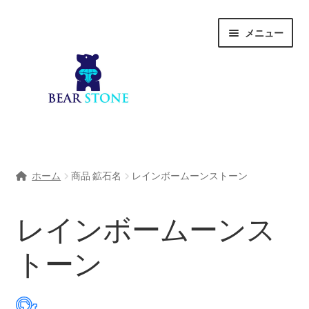
ナ
コ
メニュー
ビ
ン
ゲ
テ
ー
ン
シ
ツ
ョ
へ
ン
ス
へ
キ
ホーム
ス
ッ
ホーム
商品 鉱石名
レインボームーンストーン
キ
プ
会社概要
ッ
プ
レインボームーンス
Shop
トーン
宝石研磨サービス
サ
宝石研磨アカデミー