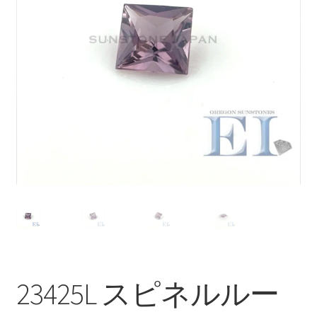
ブ
メ
イベントカレンダー
ニ
ュ
お問合せ
ー
を
マイアカウント
展
開
23425L スピネルルー