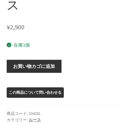
ス
¥
2,900
在庫1個
23425L
お買い物カゴに追加
ス
ピ
ネ
ル
ル
ー
商品コード:
23425L
ス
カテゴリー:
ルース
個