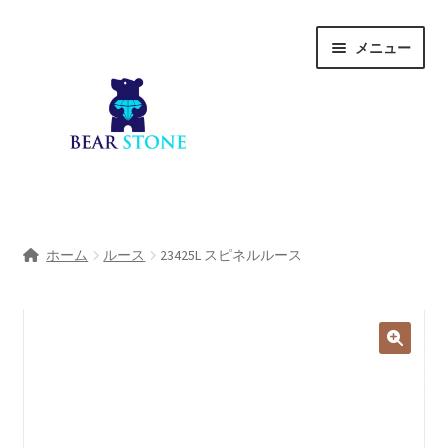
ナ
コ
メニュー
ビ
ン
ゲ
テ
ー
ン
シ
ツ
ョ
へ
ン
ス
へ
キ
ホーム
ス
ッ
ホーム
ルース
23425L スピネルルース
キ
プ
会社概要
ッ
プ
Shop
宝石研磨サービス
サ
宝石研磨アカデミー