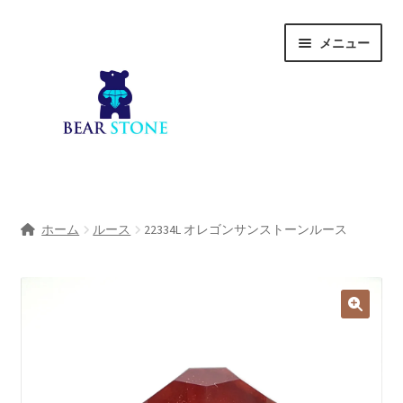
ナ
コ
メニュー
ビ
ン
ゲ
テ
ー
ン
シ
ツ
ョ
へ
ン
ス
へ
キ
ホーム
ス
ッ
ホーム
ルース
22334L オレゴンサンストーンルース
キ
プ
会社概要
ッ
プ
Shop
宝石研磨サービス
サ
宝石研磨アカデミー