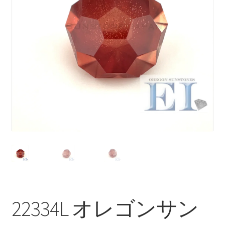
ブ
メ
イベントカレンダー
ニ
ュ
お問合せ
ー
を
マイアカウント
展
開
22334L オレゴンサン