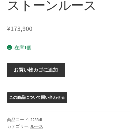
ストーンルース
¥
173,900
在庫1個
22334L
お買い物カゴに追加
オ
レ
ゴ
ン
サ
ン
商品コード:
22334L
ス
カテゴリー:
ルース
ト
ー