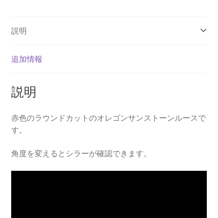
ン
ル
説明
ー
ス
個
追加情報
説明
赤色のラウンドカットのオレゴンサンストーンルースで
す。
角度を変えるとシラーが確認できます。