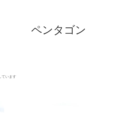
ペンタゴン
新
示しています
In stock
し
い
順