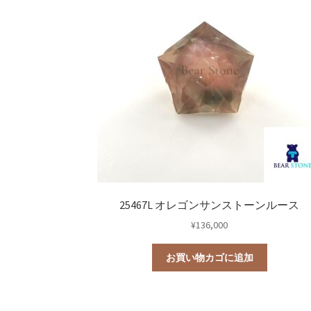
研磨用原石
ルース
鉱石標本
0
0
道具・その他
宝石研磨機
宝石研磨
25467L オレゴンサンストーンルース
¥
136,000
お買い物カゴに追加