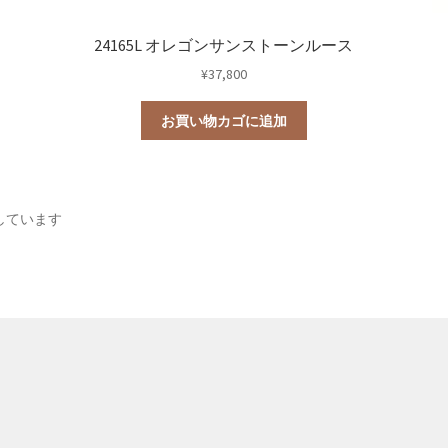
24165L オレゴンサンストーンルース
¥
37,800
お買い物カゴに追加
新
示しています
し
い
順