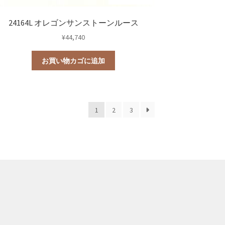
24164L オレゴンサンストーンルース
¥
44,740
お買い物カゴに追加
1
2
3