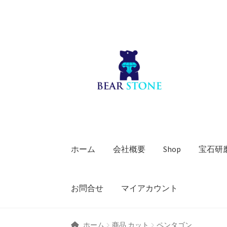
ナ
コ
ビ
ン
ゲ
テ
ー
ン
シ
ツ
ョ
へ
ン
ス
へ
キ
ス
ッ
キ
プ
ホーム
会社概要
Shop
宝石研
ッ
プ
お問合せ
マイアカウント
ホーム
商品 カット
ペンタゴン