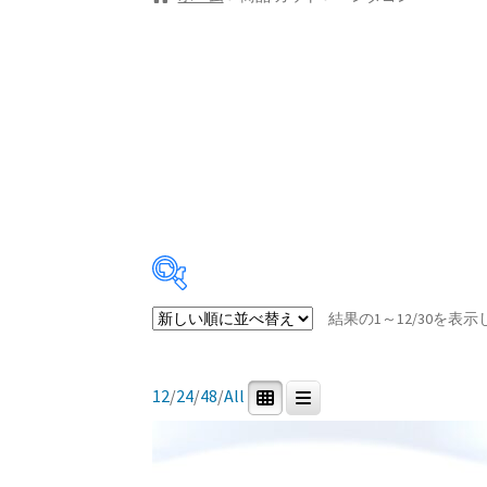
結果の1～12/30を表
Price:
¥7,992
—
¥173,900
12
/
24
/
48
/
All
商品カテゴリー
0
30
0