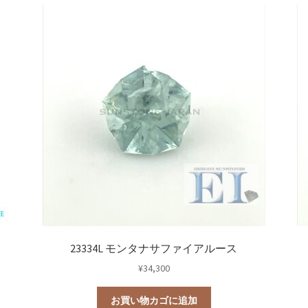
23334L モンタナサファイアルース
¥
34,300
お買い物カゴに追加