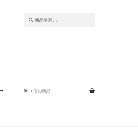
検
検
索
索
対
象:
ー
¥
0
0個の商品