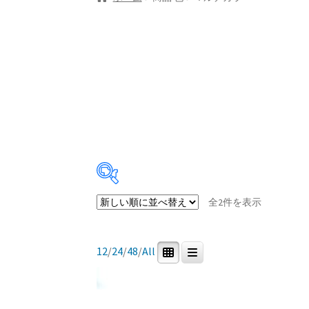
新
全2件を表示
し
Price:
¥4,600
—
¥43,000
い
順
12
/
24
/
48
/
All
商品カテゴリー
0
2
0