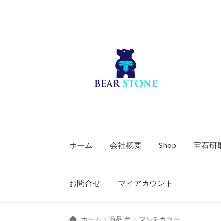
ナ
コ
ビ
ン
ゲ
テ
ー
ン
シ
ツ
ョ
へ
ン
ス
へ
キ
ス
ッ
キ
プ
ホーム
会社概要
Shop
宝石研
ッ
プ
お問合せ
マイアカウント
ホーム
商品 色
マルチカラー