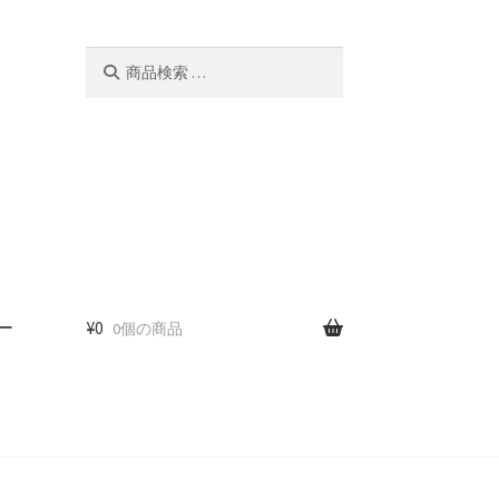
検
検
索
索
対
象:
ー
¥
0
0個の商品