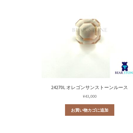
研磨用原石
ルース
鉱石標本
0
0
道具・その他
宝石研磨機
宝石研磨
24270L オレゴンサンストーンルース
¥
43,000
お買い物カゴに追加