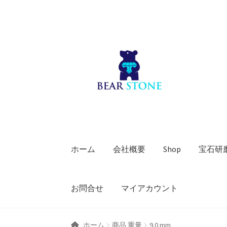
ナ
コ
ビ
ン
ゲ
テ
ー
ン
シ
ツ
ョ
へ
ン
ス
へ
キ
ス
ッ
キ
プ
ホーム
会社概要
Shop
宝石研
ッ
プ
お問合せ
マイアカウント
ホーム
商品 重量
9.0 mm