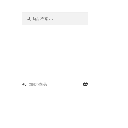
検
検
索
索
対
象:
ー
¥
0
0個の商品