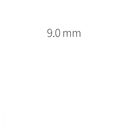
9.0 mm
商品
研磨用
道具・