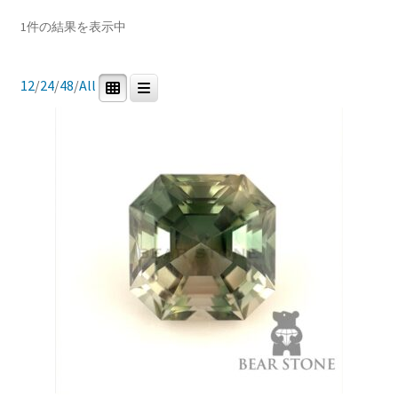
In stock
ブ
1件の結果を表示中
メ
イベントカレンダー
ニ
ュ
商品カテゴリー
12
/
24
/
48
/
All
お問合せ
ー
を
0
1
0
0
マイアカウント
研磨用原石
ルース
鉱石標本
道具・その他
展
開
0
0
宝石研磨機
宝石研磨教室