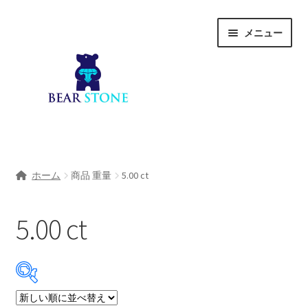
ナ
コ
メニュー
ビ
ン
ゲ
テ
ー
ン
シ
ツ
ョ
へ
ン
ス
へ
キ
ホーム
ス
ッ
ホーム
商品 重量
5.00 ct
キ
プ
会社概要
ッ
プ
5.00 ct
Shop
宝石研磨サービス
サ
宝石研磨アカデミー