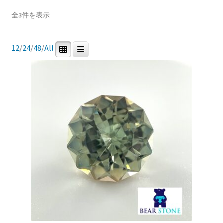
ブ
新
全3件を表示
Price:
¥74,592
—
¥136,000
メ
イベントカレンダー
し
ニ
い
ュ
順
12
/
24
/
48
/
All
お問合せ
In stock
ー
を
マイアカウント
展
開
商品カテゴリー
0
3
0
0
研磨用原石
ルース
鉱石標本
道具・その他
0
0
宝石研磨機
宝石研磨教室