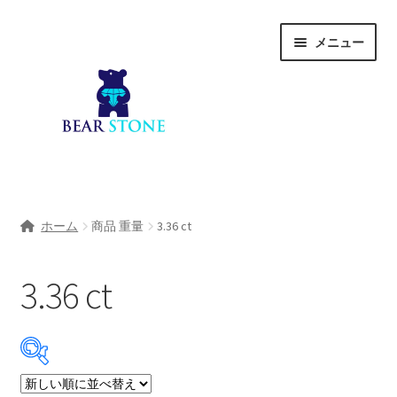
ナ
コ
メニュー
ビ
ン
ゲ
テ
ー
ン
シ
ツ
ョ
へ
ン
ス
へ
キ
ホーム
ス
ッ
ホーム
商品 重量
3.36 ct
キ
プ
会社概要
ッ
プ
3.36 ct
Shop
宝石研磨サービス
サ
宝石研磨アカデミー