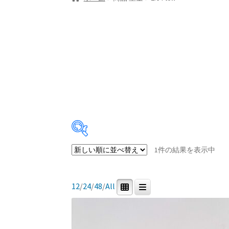
1件の結果を表示中
In stock
12
/
24
/
48
/
All