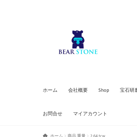
ナ
コ
ビ
ン
ゲ
テ
ー
ン
シ
ツ
ョ
へ
ン
ス
へ
キ
ス
ッ
キ
プ
ホーム
会社概要
Shop
宝石研
ッ
プ
お問合せ
マイアカウント
ホーム
商品 重量
2.64 tcw