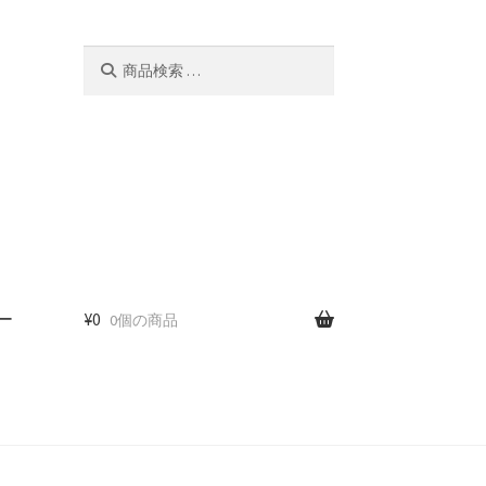
検
検
索
索
対
象:
ー
¥
0
0個の商品