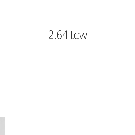
2.64 tcw
商品
研磨用
道具・