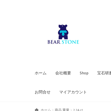
ナ
コ
ビ
ン
ゲ
テ
ー
ン
シ
ツ
ョ
へ
ン
ス
へ
キ
ス
ッ
キ
プ
ホーム
会社概要
Shop
宝石研
ッ
プ
お問合せ
マイアカウント
ホーム
商品 重量
2.24 ct