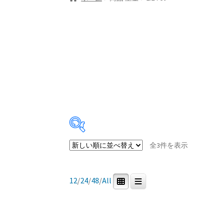
新
全3件を表示
し
Price:
¥14,000
—
¥112,000
い
順
12
/
24
/
48
/
All
商品カテゴリー
0
3
0