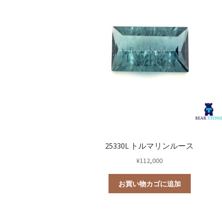
研磨用原石
ルース
鉱石標本
0
0
道具・その他
宝石研磨機
宝石研磨
25330L トルマリンルース
¥
112,000
お買い物カゴに追加