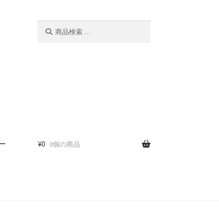
検
検
索
索
対
象:
ー
¥
0
0個の商品