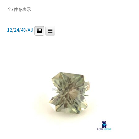
Price:
¥31,262
—
¥44,600
ブ
新
全3件を表示
メ
イベントカレンダー
し
ニ
い
In stock
ュ
順
12
/
24
/
48
/
All
お問合せ
ー
を
マイアカウント
展
商品カテゴリー
開
0
3
0
0
研磨用原石
ルース
鉱石標本
道具・その他
0
0
宝石研磨機
宝石研磨教室