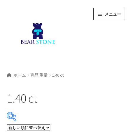
ナ
コ
メニュー
ビ
ン
ゲ
テ
ー
ン
シ
ツ
ョ
へ
ン
ス
へ
キ
ホーム
ス
ッ
ホーム
商品 重量
1.40 ct
キ
プ
会社概要
ッ
プ
1.40 ct
Shop
宝石研磨サービス
サ
宝石研磨アカデミー