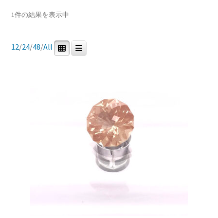
In stock
ブ
1件の結果を表示中
メ
イベントカレンダー
ニ
ュ
商品カテゴリー
12
/
24
/
48
/
All
お問合せ
ー
を
0
1
0
0
マイアカウント
研磨用原石
ルース
鉱石標本
道具・その他
展
開
0
0
宝石研磨機
宝石研磨教室