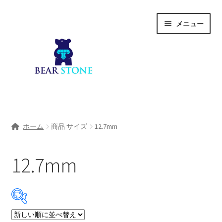
ナ
コ
メニュー
ビ
ン
ゲ
テ
ー
ン
シ
ツ
ョ
へ
ン
ス
へ
キ
ホーム
ス
ッ
ホーム
商品 サイズ
12.7mm
キ
プ
会社概要
ッ
プ
12.7mm
Shop
宝石研磨サービス
サ
宝石研磨アカデミー