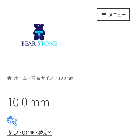
ナ
コ
メニュー
ビ
ン
ゲ
テ
ー
ン
シ
ツ
ョ
へ
ン
ス
へ
キ
ホーム
ス
ッ
ホーム
商品 サイズ
10.0 mm
キ
プ
会社概要
ッ
プ
10.0 mm
Shop
宝石研磨サービス
サ
宝石研磨アカデミー