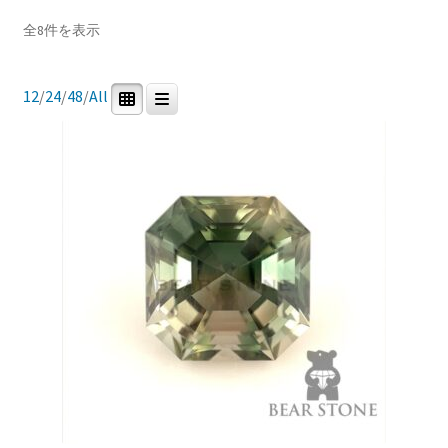
ブ
新
全8件を表示
Price:
¥14,800
—
¥290,000
メ
イベントカレンダー
し
ニ
い
ュ
順
12
/
24
/
48
/
All
お問合せ
In stock
ー
を
マイアカウント
展
開
商品カテゴリー
0
8
0
0
研磨用原石
ルース
鉱石標本
道具・その他
0
0
宝石研磨機
宝石研磨教室