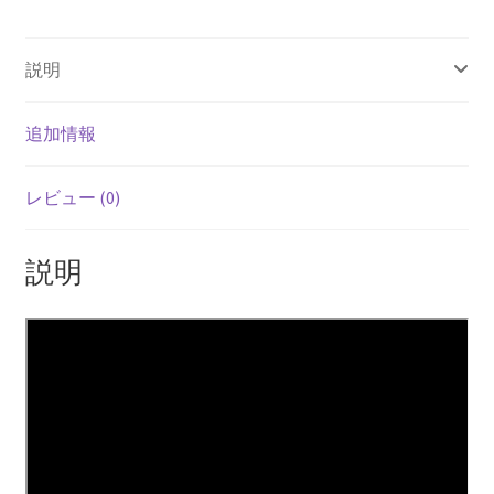
ン
ル
説明
ー
ス
個
追加情報
レビュー (0)
説明