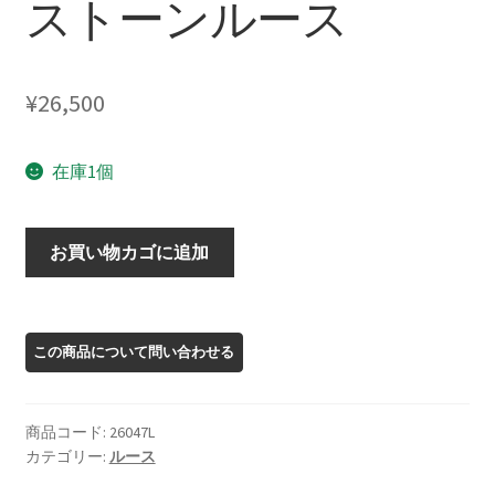
ストーンルース
¥
26,500
在庫1個
26047L
お買い物カゴに追加
オ
レ
ゴ
ン
サ
ン
商品コード:
26047L
ス
カテゴリー:
ルース
ト
ー