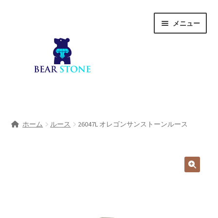
ナ
コ
メニュー
ビ
ン
ゲ
テ
ー
ン
シ
ツ
ョ
へ
ン
ス
へ
キ
ホーム
ス
ッ
ホーム
ルース
26047L オレゴンサンストーンルース
キ
プ
会社概要
ッ
プ
Shop
宝石研磨サービス
サ
宝石研磨アカデミー