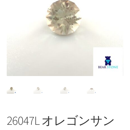
ブ
メ
イベントカレンダー
ニ
ュ
お問合せ
ー
を
マイアカウント
展
開
26047L オレゴンサン