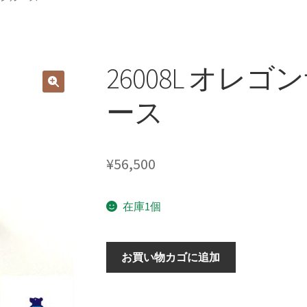
26008L オレ
ース
¥
56,500
在庫1個
26008L
お買い物カゴに追加
オ
レ
ゴ