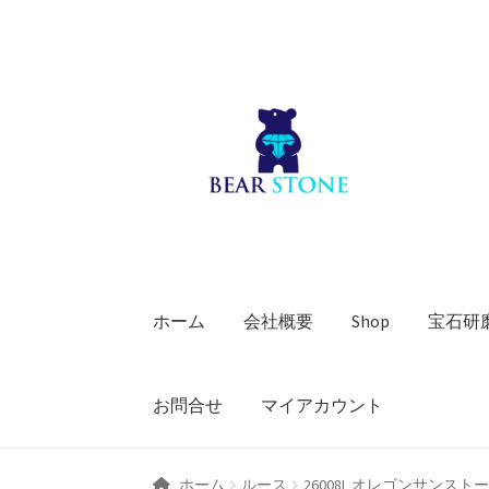
ナ
コ
ビ
ン
ゲ
テ
ー
ン
シ
ツ
ョ
へ
ン
ス
へ
キ
ス
ッ
キ
プ
ホーム
会社概要
Shop
宝石研
ッ
プ
お問合せ
マイアカウント
ホーム
ルース
26008L オレゴンサンスト