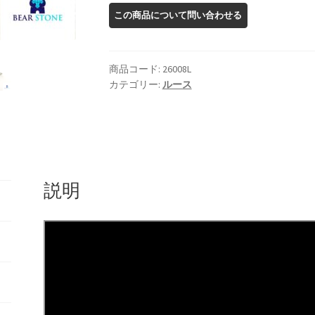
ン
サ
ン
ス
商品コード:
26008L
ト
カテゴリー:
ルース
ー
ン
ル
ー
ス
説明
個