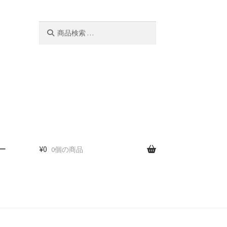
検
検
索
索
対
象:
ー
¥
0
0個の商品