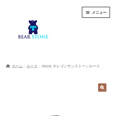
ナ
コ
メニュー
ビ
ン
ゲ
テ
ー
ン
シ
ツ
ョ
へ
ン
ス
へ
キ
ホーム
ス
ッ
ホーム
ルース
25623L オレゴンサンストーンルース
キ
プ
会社概要
ッ
プ
Shop
宝石研磨サービス
サ
宝石研磨アカデミー