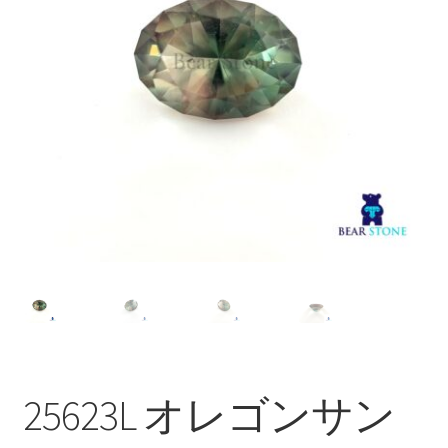
ブ
メ
イベントカレンダー
ニ
ュ
お問合せ
ー
を
マイアカウント
展
開
25623L オレゴンサン