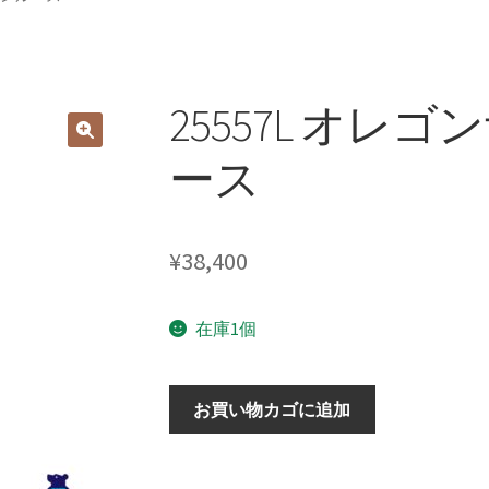
25557L オレ
ース
¥
38,400
在庫1個
25557L
お買い物カゴに追加
オ
レ
ゴ