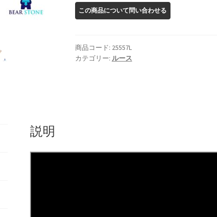
ン
サ
ン
ス
商品コード:
25557L
ト
カテゴリー:
ルース
ー
ン
ル
ー
ス
説明
個