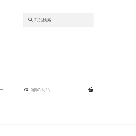
検
検
索
索
対
象:
ー
¥
0
0個の商品