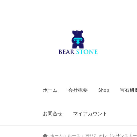
ナ
コ
ビ
ン
ゲ
テ
ー
ン
シ
ツ
ョ
へ
ン
ス
へ
キ
ス
ッ
キ
プ
ホーム
会社概要
Shop
宝石研
ッ
プ
お問合せ
マイアカウント
ホーム
ルース
25557L オレゴンサンスト