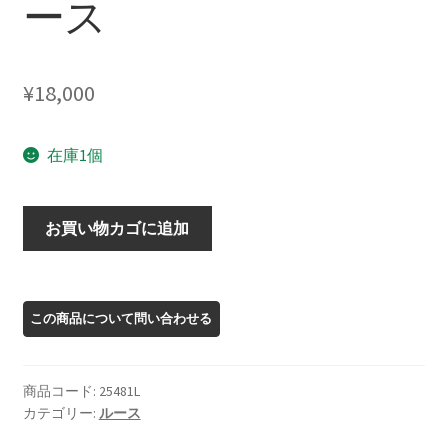
ース
¥
18,000
在庫1個
25481L
お買い物カゴに追加
ト
ル
マ
リ
ン
ル
商品コード:
25481L
ー
カテゴリー:
ルース
ス
個