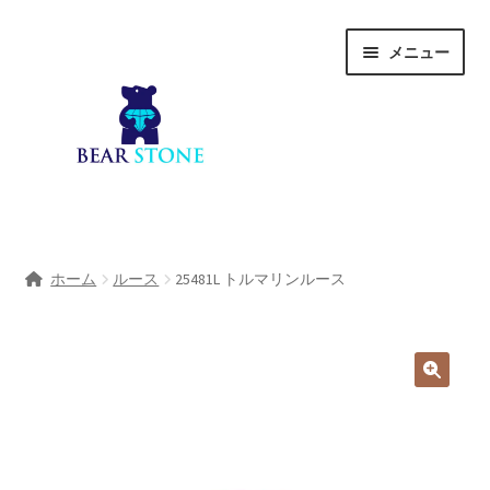
ナ
コ
メニュー
ビ
ン
ゲ
テ
ー
ン
シ
ツ
ョ
へ
ン
ス
へ
キ
ホーム
ス
ッ
ホーム
ルース
25481L トルマリンルース
キ
プ
会社概要
ッ
プ
Shop
宝石研磨サービス
サ
宝石研磨アカデミー