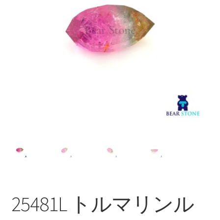
ブ
メ
イベントカレンダー
ニ
ュ
お問合せ
ー
を
マイアカウント
展
開
25481L トルマリンル