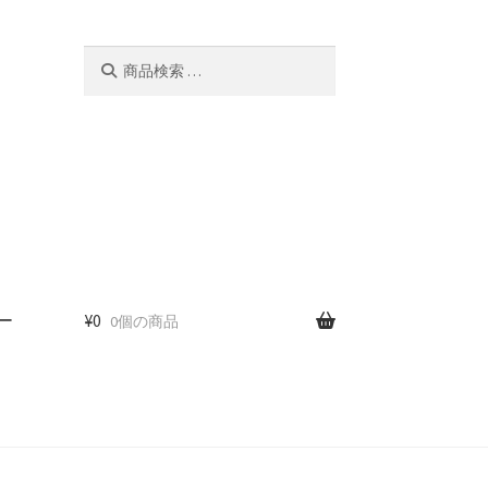
検
検
索
索
対
象:
ー
¥
0
0個の商品