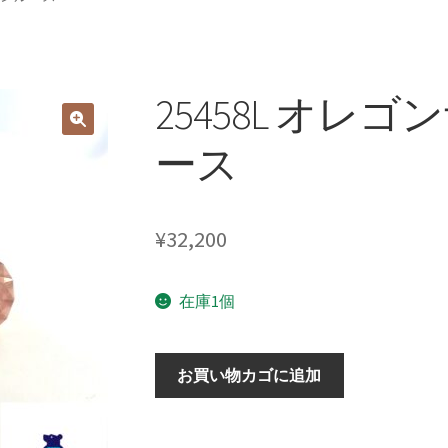
25458L オレ
ース
¥
32,200
在庫1個
25458L
お買い物カゴに追加
オ
レ
ゴ