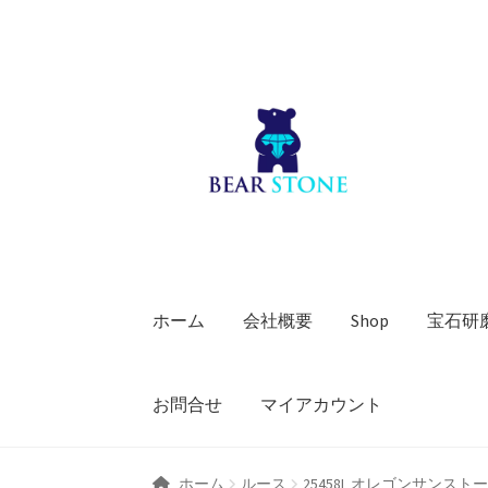
ナ
コ
ビ
ン
ゲ
テ
ー
ン
シ
ツ
ョ
へ
ン
ス
へ
キ
ス
ッ
キ
プ
ホーム
会社概要
Shop
宝石研
ッ
プ
お問合せ
マイアカウント
ホーム
ルース
25458L オレゴンサンスト