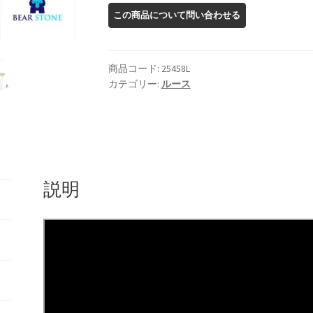
ン
サ
ン
ス
商品コード:
25458L
ト
カテゴリー:
ルース
ー
ン
ル
ー
ス
説明
個