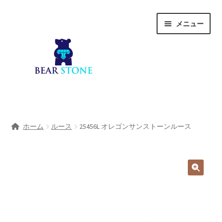
ナ
コ
メニュー
ビ
ン
ゲ
テ
ー
ン
シ
ツ
ョ
へ
ン
ス
へ
キ
ホーム
ス
ッ
ホーム
ルース
25456L オレゴンサンストーンルース
キ
プ
会社概要
ッ
プ
Shop
宝石研磨サービス
サ
宝石研磨アカデミー