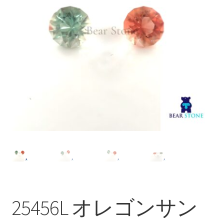
ブ
メ
イベントカレンダー
ニ
ュ
お問合せ
ー
を
マイアカウント
展
開
25456L オレゴンサン