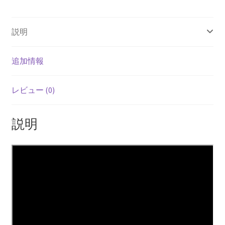
ン
ル
説明
ー
ス
個
追加情報
レビュー (0)
説明