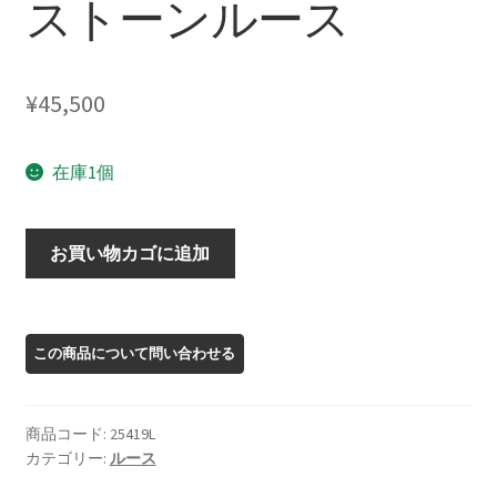
ストーンルース
¥
45,500
在庫1個
25419L
お買い物カゴに追加
オ
レ
ゴ
ン
サ
ン
商品コード:
25419L
ス
カテゴリー:
ルース
ト
ー