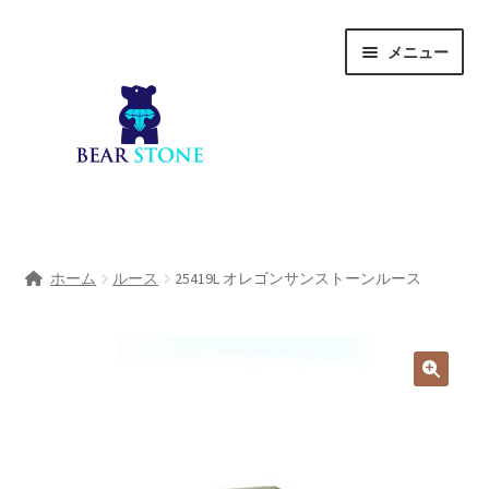
ナ
コ
メニュー
ビ
ン
ゲ
テ
ー
ン
シ
ツ
ョ
へ
ン
ス
へ
キ
ホーム
ス
ッ
ホーム
ルース
25419L オレゴンサンストーンルース
キ
プ
会社概要
ッ
プ
Shop
宝石研磨サービス
サ
宝石研磨アカデミー