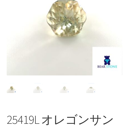
ブ
メ
イベントカレンダー
ニ
ュ
お問合せ
ー
を
マイアカウント
展
開
25419L オレゴンサン