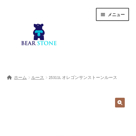
ナ
コ
メニュー
ビ
ン
ゲ
テ
ー
ン
シ
ツ
ョ
へ
ン
ス
へ
キ
ホーム
ス
ッ
ホーム
ルース
25311L オレゴンサンストーンルース
キ
プ
会社概要
ッ
プ
Shop
宝石研磨サービス
サ
宝石研磨アカデミー