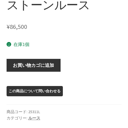
ストーンルース
¥
86,500
在庫1個
25311L
お買い物カゴに追加
オ
レ
ゴ
ン
サ
ン
商品コード:
25311L
ス
カテゴリー:
ルース
ト
ー