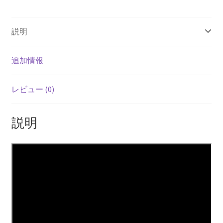
ン
ル
説明
ー
ス
個
追加情報
レビュー (0)
説明