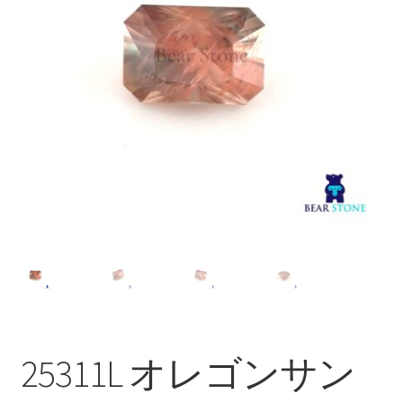
ブ
メ
イベントカレンダー
ニ
ュ
お問合せ
ー
を
マイアカウント
展
開
25311L オレゴンサン