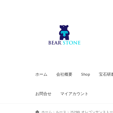
ナ
コ
ビ
ン
ゲ
テ
ー
ン
シ
ツ
ョ
へ
ン
ス
へ
キ
ス
ッ
キ
プ
ホーム
会社概要
Shop
宝石研
ッ
プ
お問合せ
マイアカウント
ホーム
ルース
25290L オレゴンサンスト