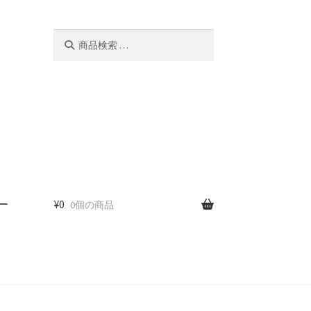
検
検
索
索
対
象:
ー
¥
0
0個の商品