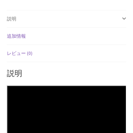
ル
ー
説明
ス
個
追加情報
レビュー (0)
説明