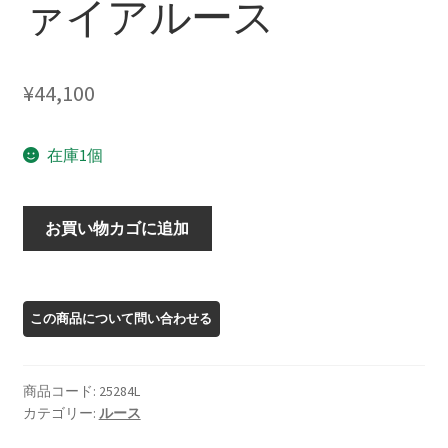
ァイアルース
¥
44,100
在庫1個
25284L
お買い物カゴに追加
モ
ン
タ
ナ
サ
フ
商品コード:
25284L
ァ
カテゴリー:
ルース
イ
ア