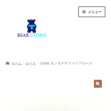
ナ
コ
メニュー
ビ
ン
ゲ
テ
ー
ン
シ
ツ
ョ
へ
ン
ス
へ
キ
ホーム
ス
ッ
ホーム
ルース
25284L モンタナサファイアルース
キ
プ
会社概要
ッ
プ
Shop
宝石研磨サービス
サ
宝石研磨アカデミー