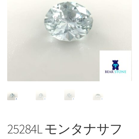
ブ
メ
イベントカレンダー
ニ
ュ
お問合せ
ー
を
マイアカウント
展
開
25284L モンタナサフ