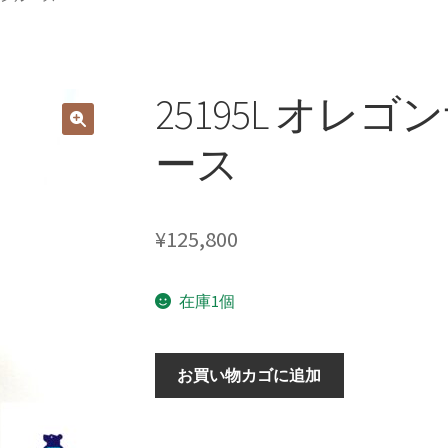
25195L オレ
ース
¥
125,800
在庫1個
25195L
お買い物カゴに追加
オ
レ
ゴ