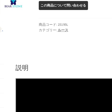
ン
サ
ン
ス
商品コード:
25195L
ト
カテゴリー:
ルース
ー
ン
ル
ー
ス
説明
個