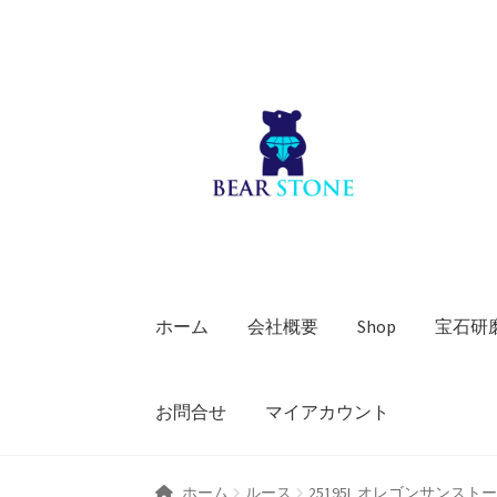
ナ
コ
ビ
ン
ゲ
テ
ー
ン
シ
ツ
ョ
へ
ン
ス
へ
キ
ス
ッ
キ
プ
ホーム
会社概要
Shop
宝石研
ッ
プ
お問合せ
マイアカウント
ホーム
ルース
25195L オレゴンサンスト