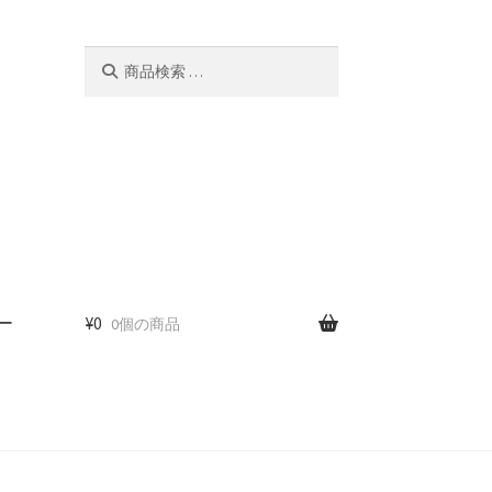
検
検
索
索
対
象:
ー
¥
0
0個の商品