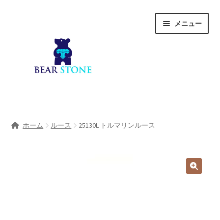
ナ
コ
メニュー
ビ
ン
ゲ
テ
ー
ン
シ
ツ
ョ
へ
ン
ス
へ
キ
ホーム
ス
ッ
ホーム
ルース
25130L トルマリンルース
キ
プ
会社概要
ッ
プ
Shop
宝石研磨サービス
サ
宝石研磨アカデミー