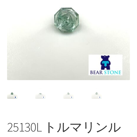
ブ
メ
イベントカレンダー
ニ
ュ
お問合せ
ー
を
マイアカウント
展
開
25130L トルマリンル