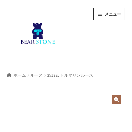
ナ
コ
メニュー
ビ
ン
ゲ
テ
ー
ン
シ
ツ
ョ
へ
ン
ス
へ
キ
ホーム
ス
ッ
ホーム
ルース
25122L トルマリンルース
キ
プ
会社概要
ッ
プ
Shop
宝石研磨サービス
サ
宝石研磨アカデミー