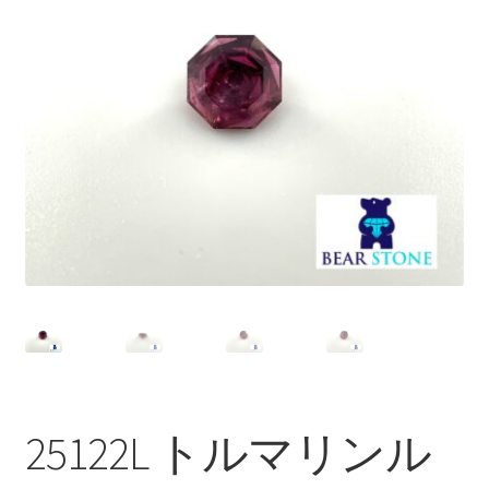
ブ
メ
イベントカレンダー
ニ
ュ
お問合せ
ー
を
マイアカウント
展
開
25122L トルマリンル