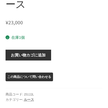
ース
¥
23,000
在庫1個
25122L
お買い物カゴに追加
ト
ル
マ
リ
ン
ル
商品コード:
25122L
ー
カテゴリー:
ルース
ス
個