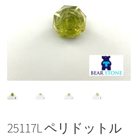
ブ
メ
イベントカレンダー
ニ
ュ
お問合せ
ー
を
マイアカウント
展
開
25117L ペリドットル