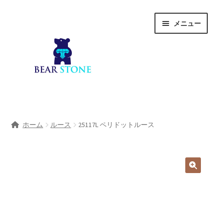
ナ
コ
メニュー
ビ
ン
ゲ
テ
ー
ン
シ
ツ
ョ
へ
ン
ス
へ
キ
ホーム
ス
ッ
ホーム
ルース
25117L ペリドットルース
キ
プ
会社概要
ッ
プ
Shop
宝石研磨サービス
サ
宝石研磨アカデミー