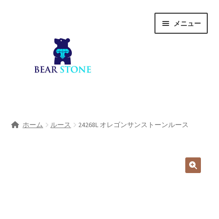
ナ
コ
メニュー
ビ
ン
ゲ
テ
ー
ン
シ
ツ
ョ
へ
ン
ス
へ
キ
ホーム
ス
ッ
ホーム
ルース
24268L オレゴンサンストーンルース
キ
プ
会社概要
ッ
プ
Shop
宝石研磨サービス
サ
宝石研磨アカデミー