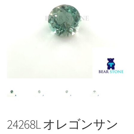
ブ
メ
イベントカレンダー
ニ
ュ
お問合せ
ー
を
マイアカウント
展
開
24268L オレゴンサン