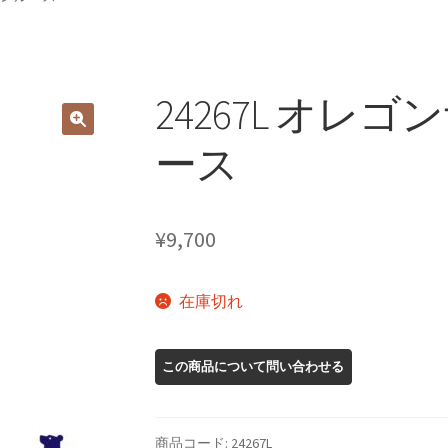
24267L オレ
ース
¥
9,700
在庫切れ
商品コード:
24267L