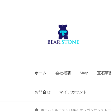
ナ
コ
ビ
ン
ゲ
テ
ー
ン
シ
ツ
ョ
へ
ン
ス
へ
キ
ス
ッ
キ
プ
ホーム
会社概要
Shop
宝石研
ッ
プ
お問合せ
マイアカウント
ホーム
ルース
24267L オレゴンサンスト