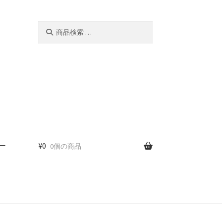
検
検
索
索
対
象:
ー
¥
0
0個の商品