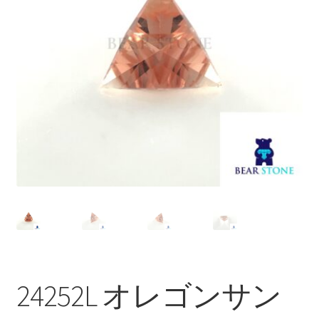
ブ
メ
イベントカレンダー
ニ
ュ
お問合せ
ー
を
マイアカウント
展
開
24252L オレゴンサン