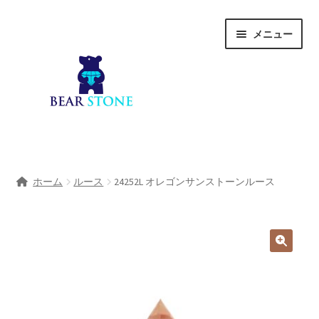
ナ
コ
メニュー
ビ
ン
ゲ
テ
ー
ン
シ
ツ
ョ
へ
ン
ス
へ
キ
ホーム
ス
ッ
ホーム
ルース
24252L オレゴンサンストーンルース
キ
プ
会社概要
ッ
プ
Shop
宝石研磨サービス
サ
宝石研磨アカデミー