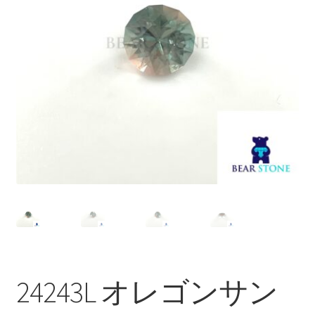
ブ
メ
イベントカレンダー
ニ
ュ
お問合せ
ー
を
マイアカウント
展
開
24243L オレゴンサン