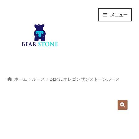
ナ
コ
メニュー
ビ
ン
ゲ
テ
ー
ン
シ
ツ
ョ
へ
ン
ス
へ
キ
ホーム
ス
ッ
ホーム
ルース
24243L オレゴンサンストーンルース
キ
プ
会社概要
ッ
プ
Shop
宝石研磨サービス
サ
宝石研磨アカデミー