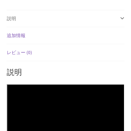
ン
ル
説明
ー
ス
個
追加情報
レビュー (0)
説明