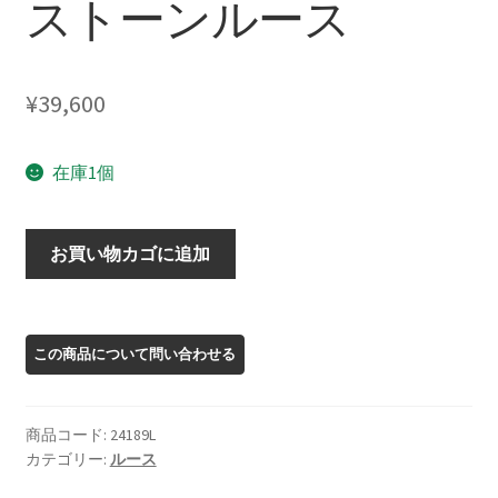
ストーンルース
¥
39,600
在庫1個
24189L
お買い物カゴに追加
オ
レ
ゴ
ン
サ
ン
商品コード:
24189L
ス
カテゴリー:
ルース
ト
ー