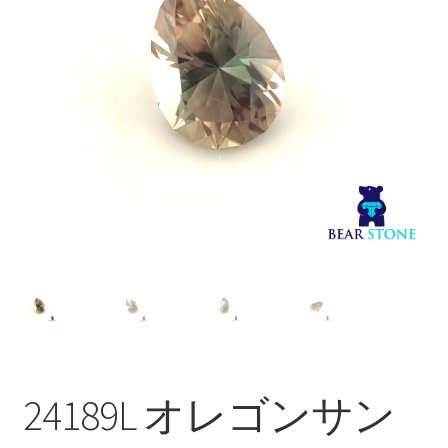
ブ
メ
イベントカレンダー
ニ
ュ
お問合せ
ー
を
マイアカウント
展
開
24189L オレゴンサン