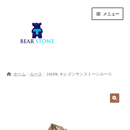
ナ
コ
メニュー
ビ
ン
ゲ
テ
ー
ン
シ
ツ
ョ
へ
ン
ス
へ
キ
ホーム
ス
ッ
ホーム
ルース
24189L オレゴンサンストーンルース
キ
プ
会社概要
ッ
プ
Shop
宝石研磨サービス
サ
宝石研磨アカデミー