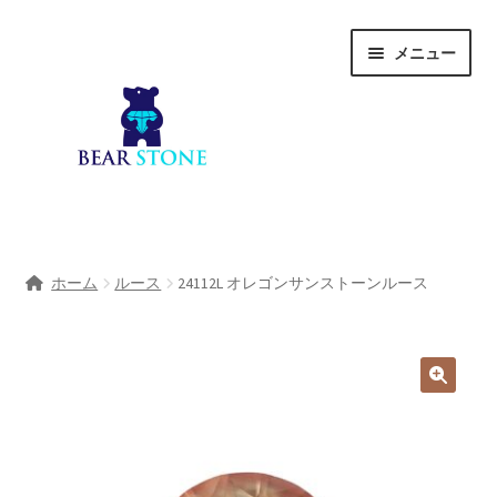
ナ
コ
メニュー
ビ
ン
ゲ
テ
ー
ン
シ
ツ
ョ
へ
ン
ス
へ
キ
ホーム
ス
ッ
ホーム
ルース
24112L オレゴンサンストーンルース
キ
プ
会社概要
ッ
プ
Shop
宝石研磨サービス
サ
宝石研磨アカデミー