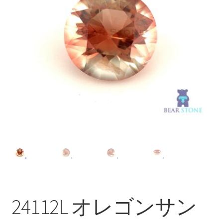
ブ
メ
イベントカレンダー
ニ
ュ
お問合せ
ー
を
マイアカウント
展
開
24112L オレゴンサン