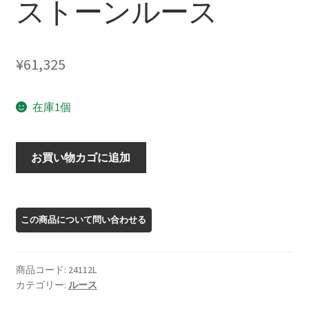
ストーンルース
¥
61,325
在庫1個
24112L
お買い物カゴに追加
オ
レ
ゴ
ン
サ
ン
商品コード:
24112L
ス
カテゴリー:
ルース
ト
ー