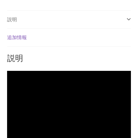
ン
ル
説明
ー
ス
個
追加情報
説明