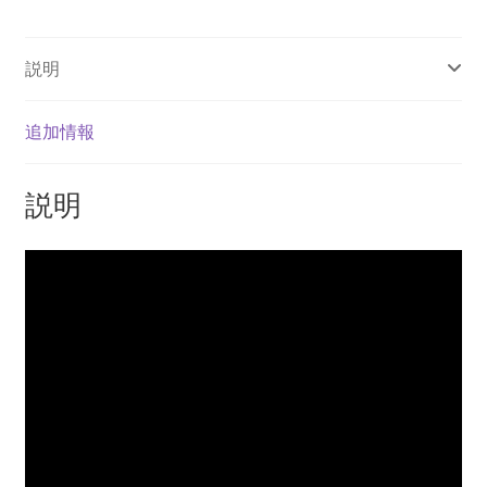
ン
ル
説明
ー
ス
個
追加情報
説明