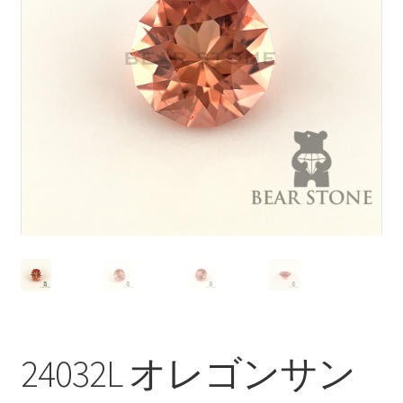
ブ
メ
イベントカレンダー
ニ
ュ
お問合せ
ー
を
マイアカウント
展
開
24032L オレゴンサン