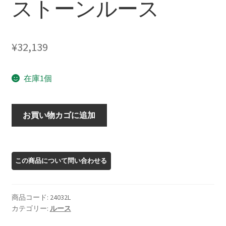
ストーンルース
¥
32,139
在庫1個
24032L
お買い物カゴに追加
オ
レ
ゴ
ン
サ
ン
商品コード:
24032L
ス
カテゴリー:
ルース
ト
ー