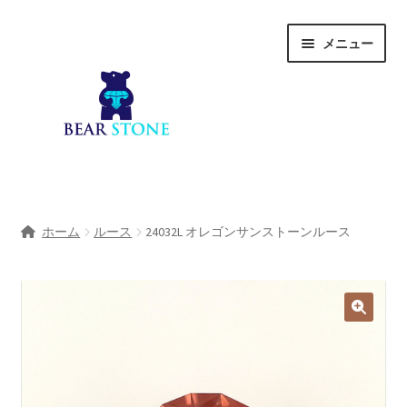
ナ
コ
メニュー
ビ
ン
ゲ
テ
ー
ン
シ
ツ
ョ
へ
ン
ス
へ
キ
ホーム
ス
ッ
ホーム
ルース
24032L オレゴンサンストーンルース
キ
プ
会社概要
ッ
プ
Shop
宝石研磨サービス
サ
宝石研磨アカデミー