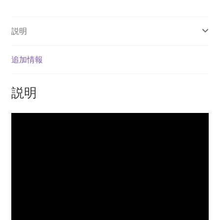
ン
ル
説明
ー
ス
個
追加情報
説明