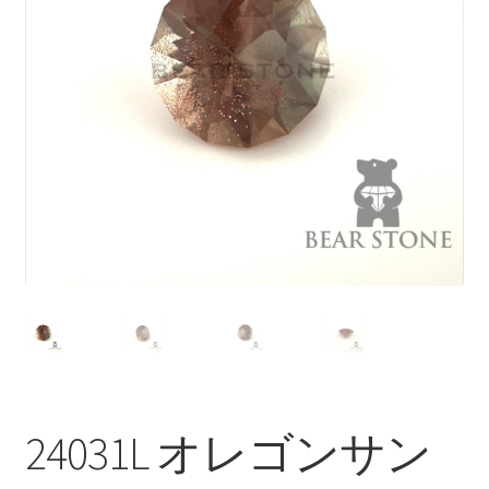
ブ
メ
イベントカレンダー
ニ
ュ
お問合せ
ー
を
マイアカウント
展
開
24031L オレゴンサン