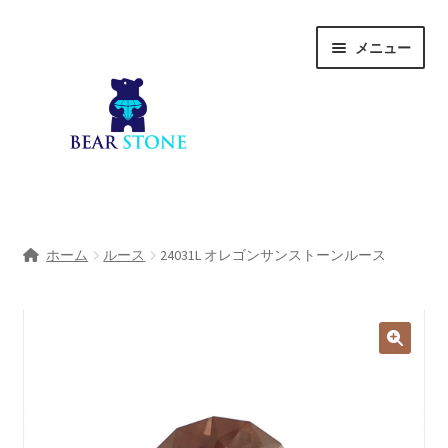
ナ
コ
メニュー
ビ
ン
ゲ
テ
ー
ン
シ
ツ
ョ
へ
ン
ス
へ
キ
ホーム
ス
ッ
ホーム
ルース
24031L オレゴンサンストーンルース
キ
プ
会社概要
ッ
プ
Shop
宝石研磨サービス
サ
宝石研磨アカデミー