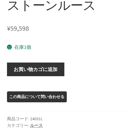
ストーンルース
¥
59,598
在庫1個
24031L
お買い物カゴに追加
オ
レ
ゴ
ン
サ
ン
商品コード:
24031L
ス
カテゴリー:
ルース
ト
ー