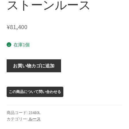
ストーンルース
¥
81,400
在庫1個
23480L
お買い物カゴに追加
オ
レ
ゴ
ン
サ
ン
商品コード:
23480L
ス
カテゴリー:
ルース
ト
ー