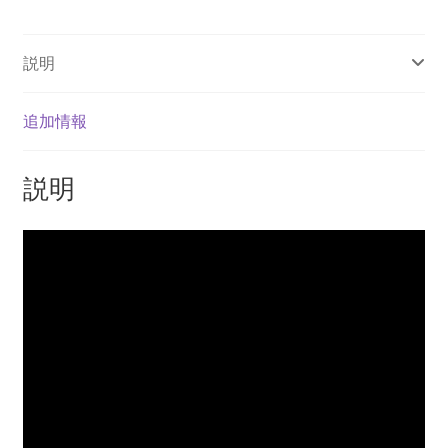
ン
ル
説明
ー
ス
個
追加情報
説明