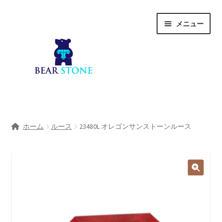
ナ
コ
メニュー
ビ
ン
ゲ
テ
ー
ン
シ
ツ
ョ
へ
ン
ス
へ
キ
ホーム
ス
ッ
ホーム
ルース
23480L オレゴンサンストーンルース
キ
プ
会社概要
ッ
プ
Shop
宝石研磨サービス
サ
宝石研磨アカデミー