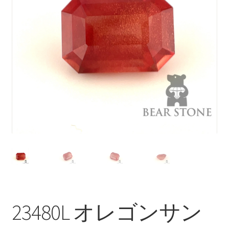
ブ
メ
イベントカレンダー
ニ
ュ
お問合せ
ー
を
マイアカウント
展
開
23480L オレゴンサン