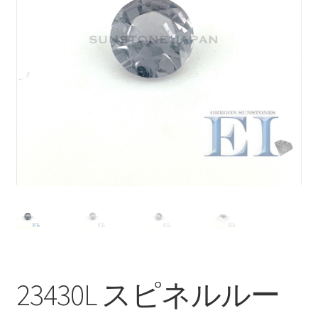
ブ
メ
イベントカレンダー
ニ
ュ
お問合せ
ー
を
マイアカウント
展
開
23430L スピネルルー