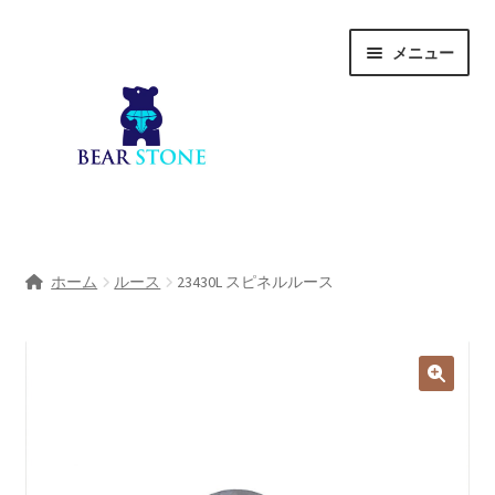
ナ
コ
メニュー
ビ
ン
ゲ
テ
ー
ン
シ
ツ
ョ
へ
ン
ス
へ
キ
ホーム
ス
ッ
ホーム
ルース
23430L スピネルルース
キ
プ
会社概要
ッ
プ
Shop
宝石研磨サービス
サ
宝石研磨アカデミー