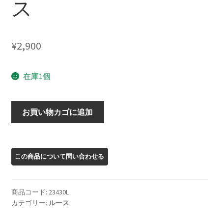
ス
¥
2,900
在庫1個
23430L
お買い物カゴに追加
ス
ピ
ネ
ル
ル
ー
商品コード:
23430L
ス
カテゴリー:
ルース
個