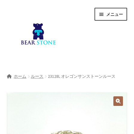
ナ
コ
メニュー
ビ
ン
ゲ
テ
ー
ン
シ
ツ
ョ
へ
ン
ス
へ
キ
ホーム
ス
ッ
ホーム
ルース
23128L オレゴンサンストーンルース
キ
プ
会社概要
ッ
プ
Shop
宝石研磨サービス
サ
宝石研磨アカデミー