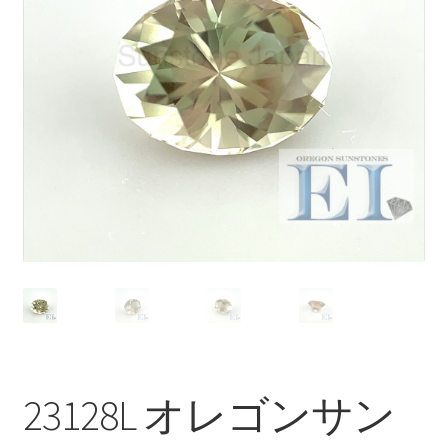
ブ
メ
イベントカレンダー
ニ
ュ
お問合せ
ー
を
マイアカウント
展
開
23128L オレゴンサン