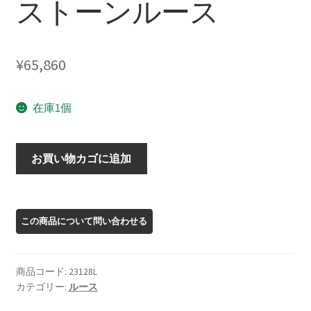
ストーンルース
¥
65,860
在庫1個
23128L
お買い物カゴに追加
オ
レ
ゴ
ン
サ
ン
商品コード:
23128L
ス
カテゴリー:
ルース
ト
ー