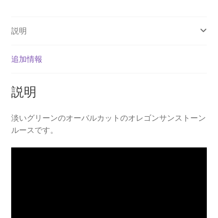
ン
ル
説明
ー
ス
個
追加情報
説明
淡いグリーンのオーバルカットのオレゴンサンストーン
ルースです。