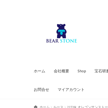
ナ
コ
ビ
ン
ゲ
テ
ー
ン
シ
ツ
ョ
へ
ン
ス
へ
キ
ス
ッ
キ
プ
ホーム
会社概要
Shop
宝石研
ッ
プ
お問合せ
マイアカウント
ホーム
ルース
22726L オレゴンサンスト