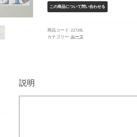
ン
サ
ン
ス
商品コード:
22726L
ト
カテゴリー:
ルース
ー
ン
ル
ー
ス
説明
個