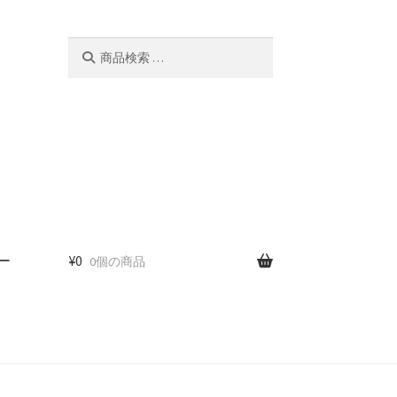
検
検
索
索
対
象:
ー
¥
0
0個の商品