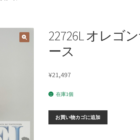
22726L オレ
ース
¥
21,497
在庫1個
22726L
お買い物カゴに追加
オ
レ
ゴ