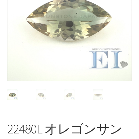
ブ
メ
イベントカレンダー
ニ
ュ
お問合せ
ー
を
マイアカウント
展
開
22480L オレゴンサン