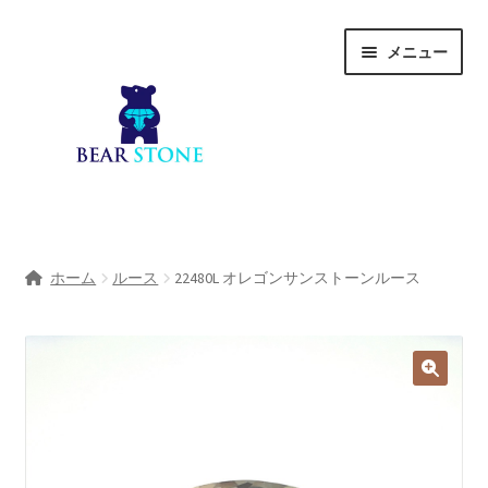
ナ
コ
メニュー
ビ
ン
ゲ
テ
ー
ン
シ
ツ
ョ
へ
ン
ス
へ
キ
ホーム
ス
ッ
ホーム
ルース
22480L オレゴンサンストーンルース
キ
プ
会社概要
ッ
プ
Shop
宝石研磨サービス
サ
宝石研磨アカデミー