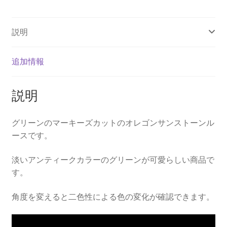
ン
ル
説明
ー
ス
個
追加情報
説明
グリーンのマーキーズカットのオレゴンサンストーンル
ースです。
淡いアンティークカラーのグリーンが可愛らしい商品で
す。
角度を変えると二色性による色の変化が確認できます。