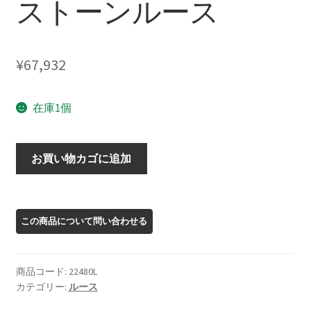
ストーンルース
¥
67,932
在庫1個
22480L
お買い物カゴに追加
オ
レ
ゴ
ン
サ
ン
商品コード:
22480L
ス
カテゴリー:
ルース
ト
ー