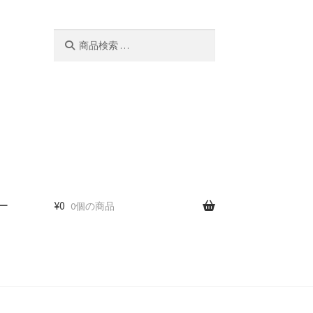
検
検
索
索
対
象:
ー
¥
0
0個の商品