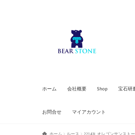
ナ
コ
ビ
ン
ゲ
テ
ー
ン
シ
ツ
ョ
へ
ン
ス
へ
キ
ス
ッ
キ
プ
ホーム
会社概要
Shop
宝石研
ッ
プ
お問合せ
マイアカウント
ホーム
ルース
22143L オレゴンサンスト