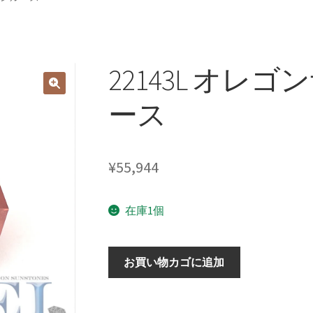
22143L オレ
ース
¥
55,944
在庫1個
22143L
お買い物カゴに追加
オ
レ
ゴ