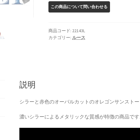
ン
サ
ン
ス
商品コード:
22143L
ト
カテゴリー:
ルース
ー
ン
ル
ー
ス
説明
個
シラーと赤色のオーバルカットのオレゴンサンストー
濃いシラーによるメタリックな質感が特徴の商品です