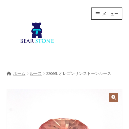
ナ
コ
メニュー
ビ
ン
ゲ
テ
ー
ン
シ
ツ
ョ
へ
ン
ス
へ
キ
ホーム
ス
ッ
ホーム
ルース
22066L オレゴンサンストーンルース
キ
プ
会社概要
ッ
プ
Shop
宝石研磨サービス
サ
宝石研磨アカデミー