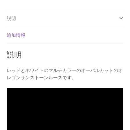
ン
ル
説明
ー
ス
個
追加情報
説明
レッドとホワイトのマルチカラーのオーバルカットのオ
レゴンサンストーンルースです。