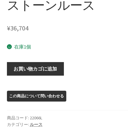
ストーンルース
¥
36,704
在庫1個
22066L
お買い物カゴに追加
オ
レ
ゴ
ン
サ
ン
商品コード:
22066L
ス
カテゴリー:
ルース
ト
ー