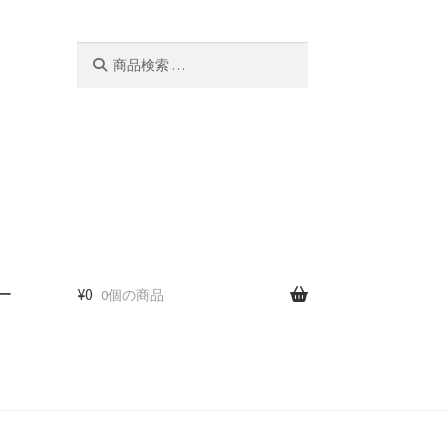
検
検
索
索
対
象:
ー
¥
0
0個の商品