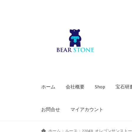
ナ
コ
ビ
ン
ゲ
テ
ー
ン
シ
ツ
ョ
へ
ン
ス
へ
キ
ス
ッ
キ
プ
ホーム
会社概要
Shop
宝石研
ッ
プ
お問合せ
マイアカウント
ホーム
ルース
22043L オレゴンサンスト