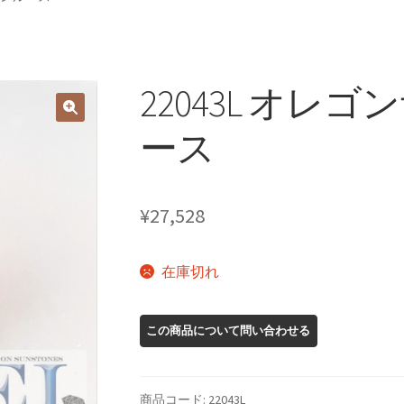
22043L オレ
ース
¥
27,528
在庫切れ
商品コード:
22043L