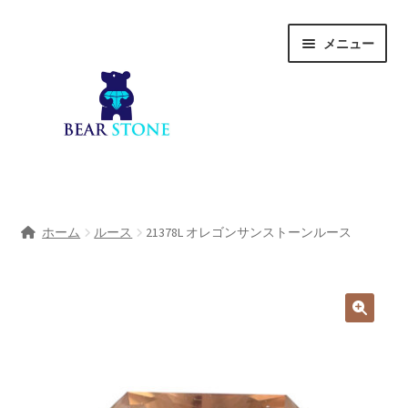
ナ
コ
メニュー
ビ
ン
ゲ
テ
ー
ン
シ
ツ
ョ
へ
ン
ス
へ
キ
ホーム
ス
ッ
ホーム
ルース
21378L オレゴンサンストーンルース
キ
プ
会社概要
ッ
プ
Shop
宝石研磨サービス
サ
宝石研磨アカデミー