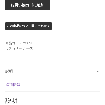
21378L
お買い物カゴに追加
オ
レ
ゴ
ン
サ
ン
商品コード:
21378L
ス
カテゴリー:
ルース
ト
ー
ン
ル
説明
ー
ス
個
追加情報
説明