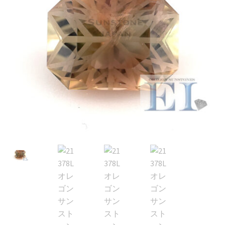
ブ
メ
イベントカレンダー
ニ
ュ
お問合せ
ー
を
マイアカウント
展
開